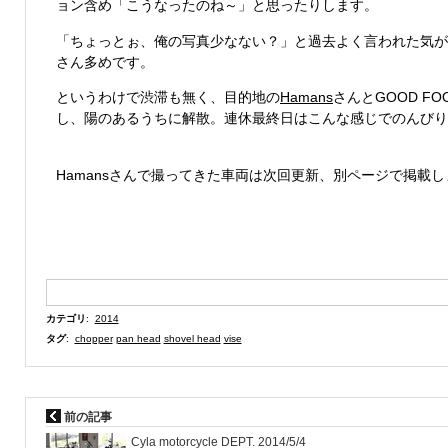
ョン含め「こうなったのね～」と思ったりします。
「ちょっとぉ、俺の写真少なない？」と過去よく言われた気がし
さん多めです。
というわけで渋滞も無く、目的地の
Hamans
さんとGOOD F
し、陽のあるうちに解散。連休最終日はこんな感じでのんびり
Hamansさんで撮ってきた車両は次回更新、別ページで掲載し
カテゴリ
:
2014
タグ
:
chopper
pan head
shovel head
vise
前の記事
Cyla motorcycle DEPT. 2014/5/4