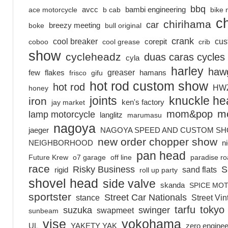
bbq
ace motorcycle
avcc
b cab
bambi engineering
bike 
c
chirihama
car
boke
breezy meeting
bull original
crank
cool breaker
cus
coboo
cool grease
corepit
crib
show
cycleheadz
duas caras cycles
cyla
harley
hawg
greaser
few
flakes
frisco
gifu
hamans
hot rod custom show
hot rod
HW
honey
joints
knuckle he
iron
jay market
ken's factory
m
mom&pop
lamp motorcycle
langlitz
marumasu
nagoya
jaeger
NAGOYA SPEED AND CUSTOM S
new order chopper show
NEIGHBORHOOD
n
pan head
Future Krew
o7 garage
off line
paradise r
race
Risky Business
S
sand flats
rigid
roll up party
shovel head
side valve
skanda
SPICE MO
sportster
Street Car Nationals
stance
Street Vi
tarfu
tokyo
suzuka
swinger
swapmeet
sunbeam
vise
yokohama
UL
YAKETY YAK
zero enginee