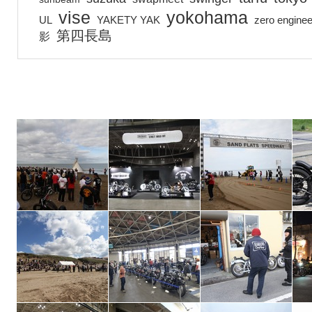
vise
yokohama
UL
YAKETY YAK
zero enginee
第四長島
影