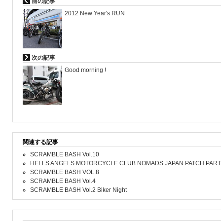
前の記事
2012 New Year's RUN
次の記事
Good morning !
関連する記事
SCRAMBLE BASH Vol.10
HELLS ANGELS MOTORCYCLE CLUB NOMADS JAPAN PATCH PAR
SCRAMBLE BASH VOL.8
SCRAMBLE BASH Vol.4
SCRAMBLE BASH Vol.2 Biker Night