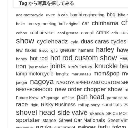
Tag から写真を探してみる
bbq
ace motorcycle
avcc
b cab
bambi engineering
bike 
c
chirihama
car
boke
breezy meeting
bull original
crank
cool breaker
cus
coboo
cool grease
corepit
crib
show
cycleheadz
duas caras cycles
cyla
harley
hawg
greaser
few
flakes
frisco
gifu
hamans
hot rod custom show
hot rod
HW
honey
joints
knuckle he
iron
jay market
ken's factory
m
mom&pop
lamp motorcycle
langlitz
marumasu
nagoya
jaeger
NAGOYA SPEED AND CUSTOM S
new order chopper show
NEIGHBORHOOD
n
pan head
Future Krew
o7 garage
off line
paradise r
race
Risky Business
S
sand flats
rigid
roll up party
shovel head
side valve
skanda
SPICE MO
sportster
Street Car Nationals
stance
Street Vi
tarfu
tokyo
suzuka
swinger
swapmeet
sunbeam