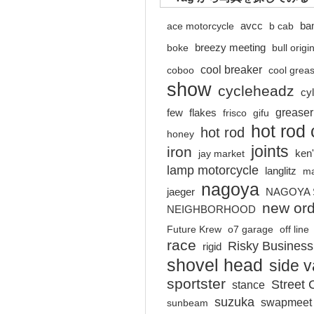
ace motorcycle
avcc
b cab
ba
boke
breezy meeting
bull origi
cool breaker
coboo
cool grea
show
cycleheadz
cy
greaser
few
flakes
frisco
gifu
hot rod
hot rod
honey
joints
iron
jay market
ken'
lamp motorcycle
langlitz
m
nagoya
jaeger
NAGOYA 
new or
NEIGHBORHOOD
Future Krew
o7 garage
off line
race
Risky Business
rigid
shovel head
side v
sportster
Street 
stance
suzuka
swapmeet
sunbeam