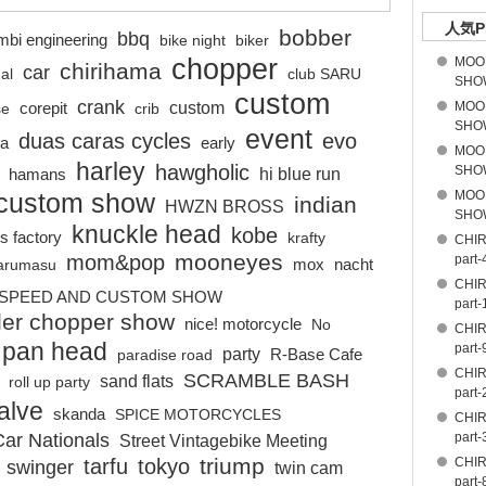
人気P
bobber
bbq
mbi engineering
bike night
biker
chopper
MOO
chirihama
car
nal
club SARU
SHOW
custom
crank
custom
MOO
se
corepit
crib
SHOW
event
duas caras cycles
evo
la
early
MOO
harley
hawgholic
SHOW
hi blue run
hamans
 custom show
MOO
indian
HWZN BROSS
SHOW
knuckle head
kobe
s factory
krafty
CHI
mooneyes
mom&pop
part-
arumasu
mox
nacht
CHI
SPEED AND CUSTOM SHOW
part-
der chopper show
nice! motorcycle
No
CHI
pan head
part-
party
paradise road
R-Base Cafe
CHI
SCRAMBLE BASH
sand flats
roll up party
part-
alve
skanda
SPICE MOTORCYCLES
CHI
Car Nationals
part-
Street Vintagebike Meeting
triump
tarfu
tokyo
CHI
swinger
twin cam
part-