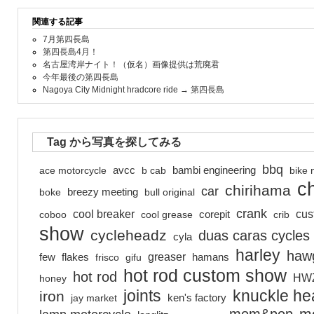
関連する記事
7月第四長島
第四長島4月！
名古屋湾岸ナイト！（仮名）画像提供は荒廃君
今年最後の第四長島
Nagoya City Midnight hradcore ride → 第四長島
Tag から写真を探してみる
bbq
ace motorcycle
avcc
b cab
bambi engineering
bike 
c
chirihama
car
boke
breezy meeting
bull original
crank
cool breaker
cus
coboo
cool grease
corepit
crib
show
cycleheadz
duas caras cycles
cyla
harley
hawg
greaser
few
flakes
frisco
gifu
hamans
hot rod custom show
hot rod
HW
honey
joints
knuckle he
iron
jay market
ken's factory