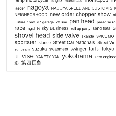
m
mom&pop
lamp motorcycle
langlitz
marumasu
nagoya
jaeger
NAGOYA SPEED AND CUSTOM S
new order chopper show
NEIGHBORHOOD
n
pan head
Future Krew
o7 garage
off line
paradise r
race
Risky Business
S
sand flats
rigid
roll up party
shovel head
side valve
skanda
SPICE MO
sportster
Street Car Nationals
stance
Street Vi
tarfu
tokyo
suzuka
swinger
swapmeet
sunbeam
vise
yokohama
UL
YAKETY YAK
zero enginee
第四長島
影