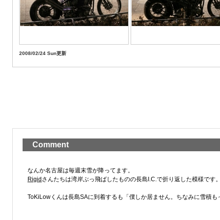
2008/02/24 Sun更新
Comment
なんか名古屋は毎週末雪が降ってます。
Rigid
さんたちは湾岸ぶっ飛ばしたものの長島I.C.で折り返した模様です
ToKiLowくんは長島SAに到着するも「僕しか居ません。ちなみに雪積