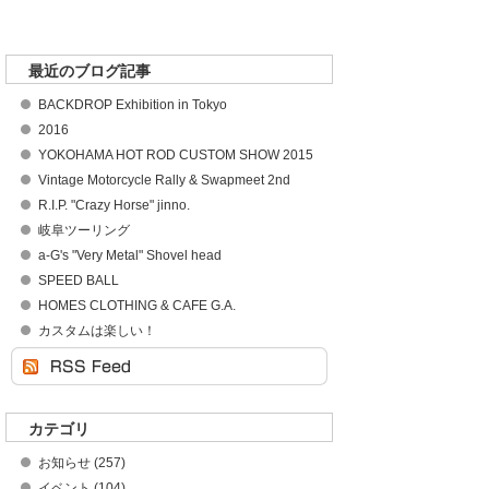
最近のブログ記事
BACKDROP Exhibition in Tokyo
2016
YOKOHAMA HOT ROD CUSTOM SHOW 2015
Vintage Motorcycle Rally & Swapmeet 2nd
R.I.P. "Crazy Horse" jinno.
岐阜ツーリング
a-G's "Very Metal" Shovel head
SPEED BALL
HOMES CLOTHING & CAFE G.A.
カスタムは楽しい！
カテゴリ
お知らせ (257)
イベント (104)