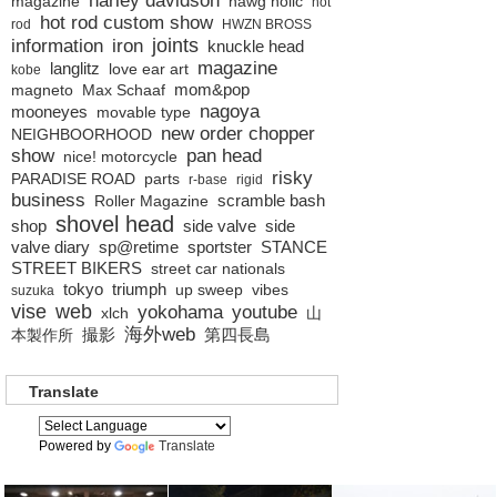
magazine
hawg holic
hot
hot rod custom show
rod
HWZN BROSS
joints
information
iron
knuckle head
magazine
langlitz
love ear art
kobe
mom&pop
magneto
Max Schaaf
nagoya
mooneyes
movable type
new order chopper
NEIGHBOORHOOD
show
pan head
nice! motorcycle
risky
PARADISE ROAD
parts
r-base
rigid
business
scramble bash
Roller Magazine
shovel head
shop
side valve
side
valve diary
sp@retime
sportster
STANCE
STREET BIKERS
street car nationals
tokyo
triumph
up sweep
vibes
suzuka
vise
web
yokohama
youtube
xlch
山
海外web
撮影
第四長島
本製作所
Translate
Powered by
Translate