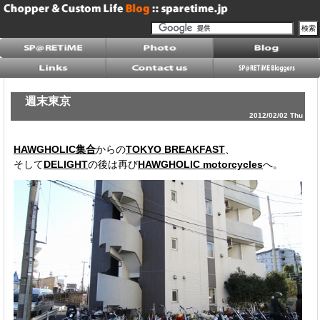
週末東京
2012/02/02 Thu
HAWGHOLIC集合
からの
TOKYO BREAKFAST
、
そして
DELIGHT
の後は再び
HAWGHOLIC motorcycles
へ。