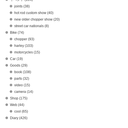
joints (38)
hot rod custom show (40)
new older chopper show (20)
street car nationals (8)
Bike (74)
chopper (93)
harley (103)
motorcycles (15)
Car (19)
Goods (29)
book (108)
parts (32)
video (15)
camera (14)
Shop (175)
Web (44)
cool (65)
Diary (426)