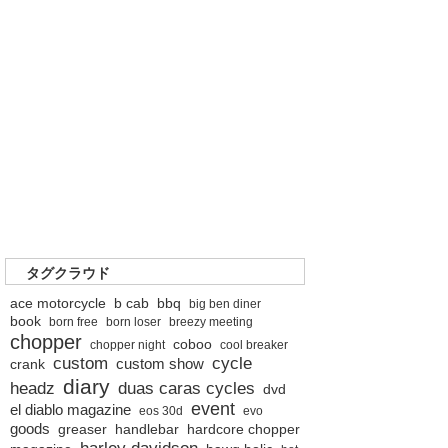
タグクラウド
ace motorcycle
b cab
bbq
big ben diner
book
born free
born loser
breezy meeting
chopper
coboo
chopper night
cool breaker
custom
cycle
custom show
crank
diary
headz
duas caras cycles
dvd
event
el diablo magazine
eos 30d
evo
goods
greaser
handlebar
hardcore chopper
harley davidson