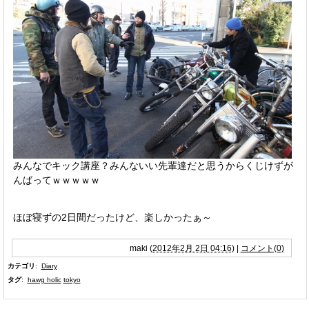
みんなでキック講座？みんないい先輩達だと思うからくじけずが
んばってｗｗｗｗｗ
ほぼ寝ずの2日間だったけど、楽しかったぁ～
maki
(
2012年2月 2日 04:16
)
|
コメント(0)
カテゴリ
:
Diary
タグ
:
hawg holic
tokyo