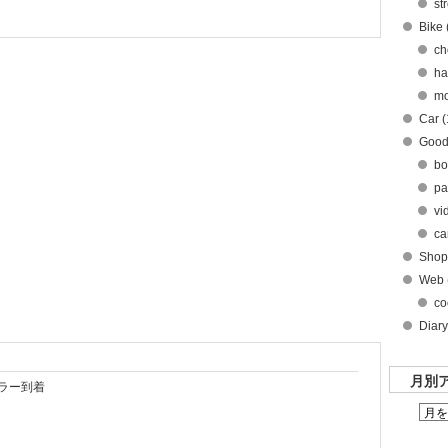
st
Bike 
ch
ha
mo
Car (
Good
bo
pa
vi
ca
Shop
Web 
co
Diary
月別
ラー到着