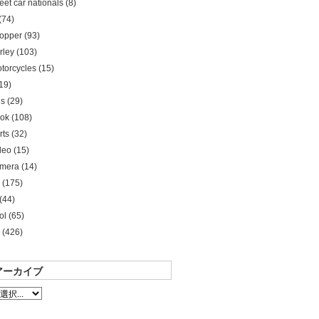
reet car nationals (8)
(74)
opper (93)
rley (103)
torcycles (15)
19)
s (29)
ok (108)
rts (32)
deo (15)
mera (14)
 (175)
(44)
ol (65)
 (426)
アーカイブ