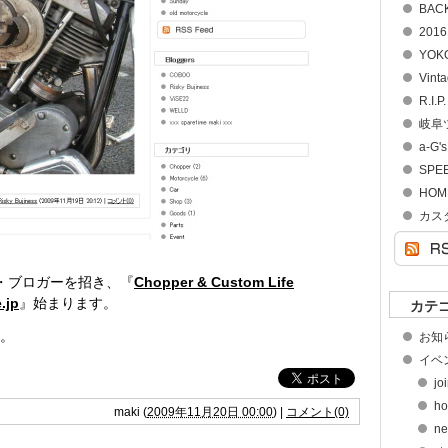
BACK
2016
YOK
Vint
R.I.P
岐阜
a-G's
SPE
HOME
カス
なゲスト・ブロガーを招き、『
Chopper & Custom Life
.jp
』始まります。
カテ
。
お知ら
イベン
jo
ho
maki
(
2009年11月20日 00:00
)
|
コメント(0)
ne