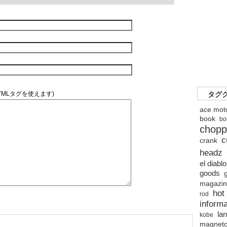
TMLタグを使えます)
タグ
ace mot
book
bo
chopp
c
crank
headz
el diabl
goods
magazi
hot
rod
informa
lan
kobe
magnet