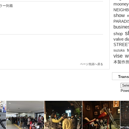
mooney
ラー到着
NEIGH
show
n
PARADI
busine
s
shop
valve di
STREE
suzuka
vise
w
本製作
ページ先頭へ戻る
Trans
Powe