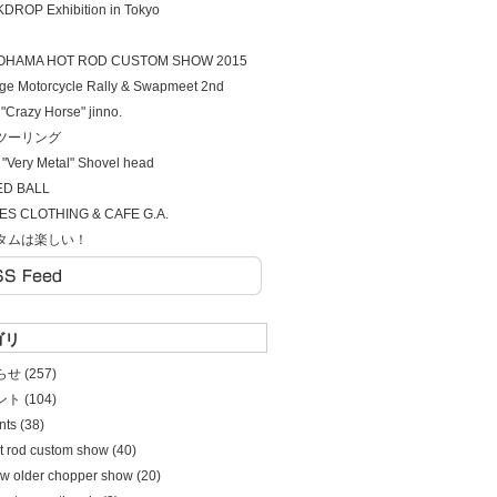
DROP Exhibition in Tokyo
OHAMA HOT ROD CUSTOM SHOW 2015
age Motorcycle Rally & Swapmeet 2nd
. "Crazy Horse" jinno.
ツーリング
 "Very Metal" Shovel head
ED BALL
S CLOTHING & CAFE G.A.
タムは楽しい！
ゴリ
せ (257)
ト (104)
ints (38)
t rod custom show (40)
w older chopper show (20)