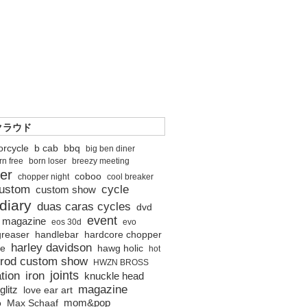
クラウド
orcycle
b cab
bbq
big ben diner
rn free
born loser
breezy meeting
er
coboo
chopper night
cool breaker
ustom
cycle
custom show
diary
duas caras cycles
dvd
event
o magazine
eos 30d
evo
greaser
handlebar
hardcore chopper
harley davidson
ne
hawg holic
hot
 rod custom show
HWZN BROSS
joints
tion
iron
knuckle head
magazine
glitz
love ear art
mom&pop
o
Max Schaaf