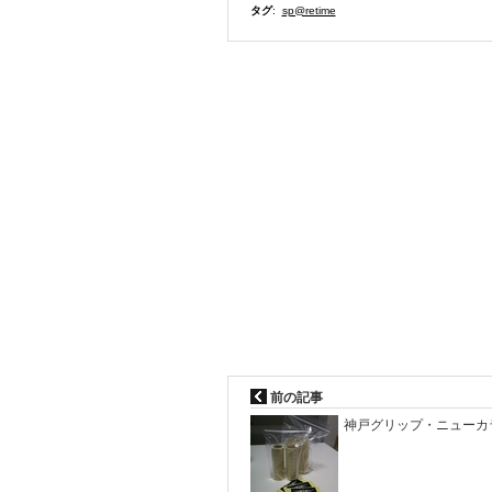
タグ
:
sp@retime
前の記事
神戸グリップ・ニューカ