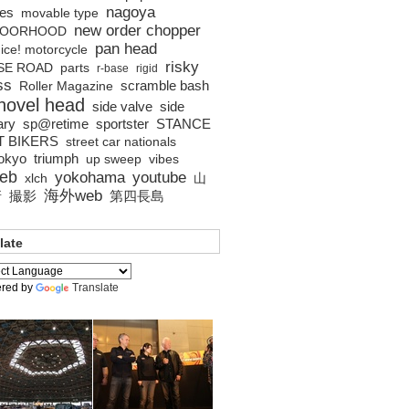
nagoya
es
movable type
new order chopper
BOORHOOD
pan head
ice! motorcycle
risky
SE ROAD
parts
r-base
rigid
ss
scramble bash
Roller Magazine
hovel head
side valve
side
ary
sp@retime
sportster
STANCE
T BIKERS
street car nationals
tokyo
triumph
up sweep
vibes
eb
yokohama
youtube
xlch
山
海外web
撮影
第四長島
所
late
red by
Translate