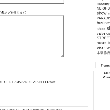
mooney
NEIGH
show
TMLタグを使えます)
n
PARADI
busine
s
shop
valve di
STREE
suzuka
vise
w
本製作
Trans
Powe
e - CHIRIHAMA SANDFLATS SPEEDWAY