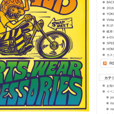
BACK
2016
YOK
Vint
R.I.P
岐阜
a-G's
SPE
HOME
カス
カテ
お知ら
イベン
jo
ho
ne