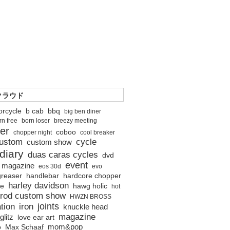
クラウド
orcycle
b cab
bbq
big ben diner
rn free
born loser
breezy meeting
er
coboo
chopper night
cool breaker
ustom
cycle
custom show
diary
duas caras cycles
dvd
event
o magazine
eos 30d
evo
greaser
handlebar
hardcore chopper
harley davidson
ne
hawg holic
hot
 rod custom show
HWZN BROSS
joints
tion
iron
knuckle head
magazine
glitz
love ear art
mom&pop
o
Max Schaaf