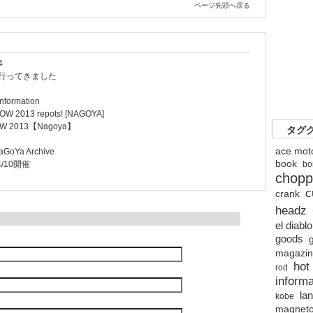
ページ先頭へ戻る
4
ET行ってきました
formation
W 2013 repots! [NAGOYA]
OW 2013【Nagoya】
タグ
ace mot
aGoYa Archive
book
bo
 4/10開催
chopp
c
crank
headz
el diabl
goods
magazi
hot
rod
informa
lan
kobe
magnet