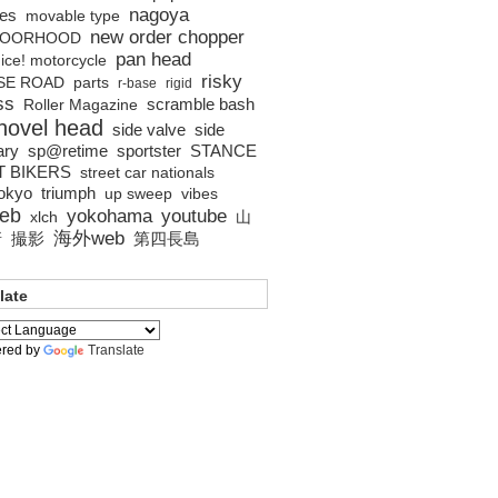
nagoya
es
movable type
new order chopper
BOORHOOD
pan head
ice! motorcycle
risky
SE ROAD
parts
r-base
rigid
ss
scramble bash
Roller Magazine
hovel head
side valve
side
ary
sp@retime
sportster
STANCE
T BIKERS
street car nationals
tokyo
triumph
up sweep
vibes
eb
yokohama
youtube
xlch
山
海外web
撮影
第四長島
所
late
red by
Translate