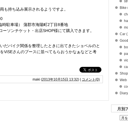
st
Bike 
両も持ち込み展示されるようですよ。
ch
00
ha
臨時駐車場） 蒲郡市海陽町2丁目8番地
mo
00円 ローソンチケット・出店SHOP様にて購入できます。
Car (
Good
いだバイク関係を整理したときに出てきたショベルのと
bo
をViSEさんのブースに並べてもらおうかなぁなどと考
pa
vi
ca
Shop
maki
(
2013年10月15日 13:32
)
|
コメント(0)
Web 
co
Diary
月別