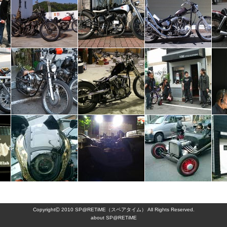
©
Copyright
2010 SP@RETiME（スペアタイム） All Rights Reserved.
about SP@RETiME