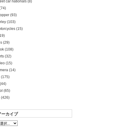
reet car nationals (8)
(74)
opper (93)
rley (103)
torcycles (15)
19)
s (29)
ok (108)
rts (32)
deo (15)
mera (14)
 (175)
(44)
ol (65)
 (426)
アーカイブ