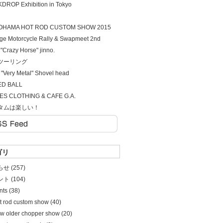
DROP Exhibition in Tokyo
OHAMA HOT ROD CUSTOM SHOW 2015
age Motorcycle Rally & Swapmeet 2nd
. "Crazy Horse" jinno.
ツーリング
 "Very Metal" Shovel head
ED BALL
S CLOTHING & CAFE G.A.
タムは楽しい！
ゴリ
せ (257)
ト (104)
ints (38)
t rod custom show (40)
w older chopper show (20)