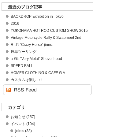
最近のブログ記事
BACKDROP Exhibition in Tokyo
2016
YOKOHAMA HOT ROD CUSTOM SHOW 2015
Vintage Motorcycle Rally & Swapmeet 2nd
R.I.P. "Crazy Horse" jinno.
岐阜ツーリング
a-G's "Very Metal" Shovel head
SPEED BALL
HOMES CLOTHING & CAFE G.A.
カスタムは楽しい！
カテゴリ
お知らせ (257)
イベント (104)
joints (38)