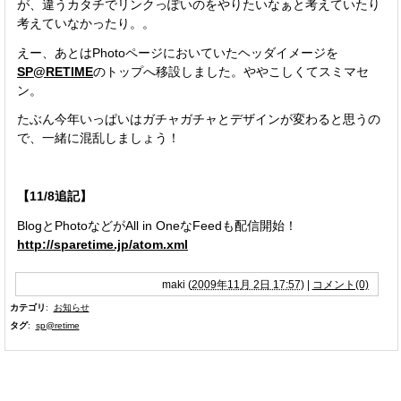
が、違うカタチでリンクっぽいのをやりたいなぁと考えていたり
考えていなかったり。。
えー、あとはPhotoページにおいていたヘッダイメージを
SP@RETIME
のトップへ移設しました。ややこしくてスミマセ
ン。
たぶん今年いっぱいはガチャガチャとデザインが変わると思うの
で、一緒に混乱しましょう！
【11/8追記】
BlogとPhotoなどがAll in OneなFeedも配信開始！
http://sparetime.jp/atom.xml
maki
(
2009年11月 2日 17:57
)
|
コメント(0)
カテゴリ
:
お知らせ
タグ
:
sp@retime