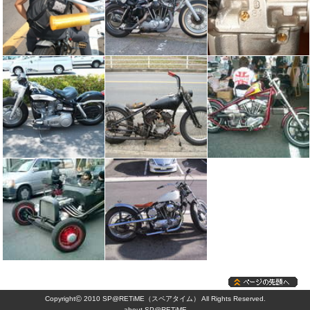
©
Copyright
2010 SP@RETiME（スペアタイム） All Rights Reserved.
about SP@RETiME