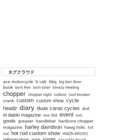
タグクラウド
ace motorcycle
b cab
bbq
big ben diner
book
born free
born loser
breezy meeting
chopper
coboo
chopper night
cool breaker
custom
cycle
custom show
crank
diary
headz
duas caras cycles
dvd
event
el diablo magazine
eos 30d
evo
goods
greaser
handlebar
hardcore chopper
harley davidson
magazine
hawg holic
hot
hot rod custom show
rod
HWZN BROSS
joints
information
iron
knuckle head