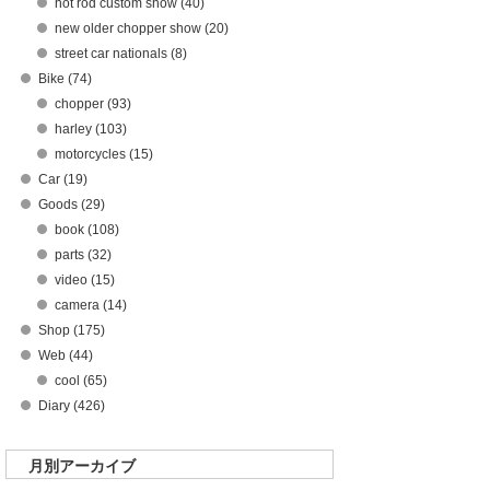
hot rod custom show (40)
new older chopper show (20)
street car nationals (8)
Bike (74)
chopper (93)
harley (103)
motorcycles (15)
Car (19)
Goods (29)
book (108)
parts (32)
video (15)
camera (14)
Shop (175)
Web (44)
cool (65)
Diary (426)
月別アーカイブ