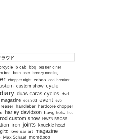
クラウド
orcycle
b cab
bbq
big ben diner
rn free
born loser
breezy meeting
er
coboo
chopper night
cool breaker
ustom
cycle
custom show
diary
duas caras cycles
dvd
event
o magazine
eos 30d
evo
greaser
handlebar
hardcore chopper
harley davidson
ne
hawg holic
hot
 rod custom show
HWZN BROSS
joints
tion
iron
knuckle head
magazine
glitz
love ear art
mom&pop
o
Max Schaaf