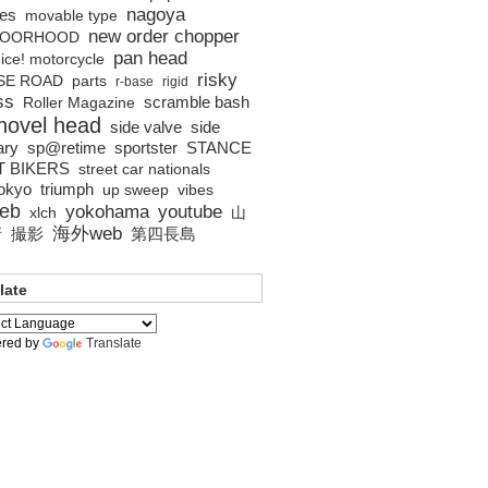
nagoya
es
movable type
new order chopper
BOORHOOD
pan head
ice! motorcycle
risky
SE ROAD
parts
r-base
rigid
ss
scramble bash
Roller Magazine
hovel head
side valve
side
ary
sp@retime
sportster
STANCE
T BIKERS
street car nationals
tokyo
triumph
up sweep
vibes
eb
yokohama
youtube
xlch
山
海外web
撮影
第四長島
所
late
red by
Translate