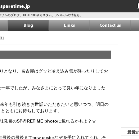
ソンのブログ。HOTRODやカスタム、アパレルの情報も。
31
あまりとなり、名古屋はグッと冷え込み雪が降ったりしてお
した一年でしたが、みなさまにとって良い年になりました
来年も引き続きお世話いただきたいと思いつつ、明日の
ラとともにお待ちしております。
年1発目の
SP@RETiME photo
に載れるかもよ？ｗ
最近
年最後の最後までnew posterなぞを手に入れてうれしそ