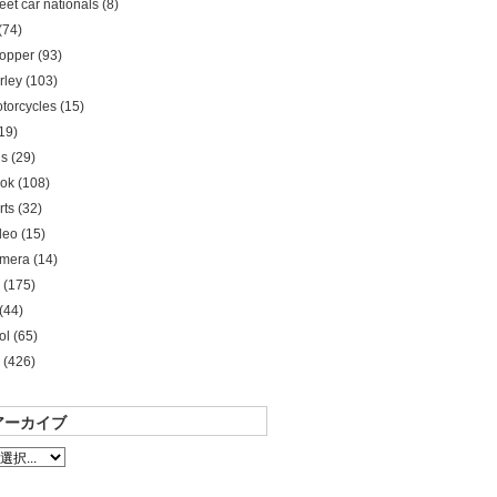
reet car nationals (8)
(74)
opper (93)
rley (103)
torcycles (15)
19)
s (29)
ok (108)
rts (32)
deo (15)
mera (14)
 (175)
(44)
ol (65)
 (426)
アーカイブ