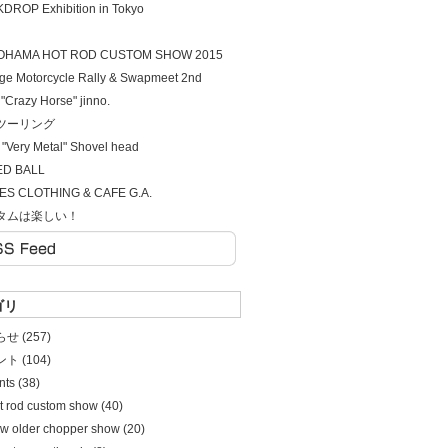
DROP Exhibition in Tokyo
OHAMA HOT ROD CUSTOM SHOW 2015
age Motorcycle Rally & Swapmeet 2nd
. "Crazy Horse" jinno.
ツーリング
 "Very Metal" Shovel head
ED BALL
S CLOTHING & CAFE G.A.
タムは楽しい！
ゴリ
せ (257)
ト (104)
ints (38)
t rod custom show (40)
w older chopper show (20)