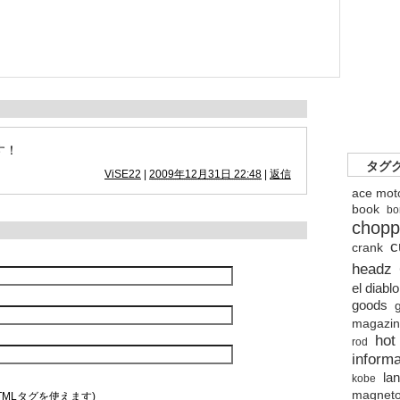
す！
タグ
ViSE22
|
2009年12月31日 22:48
|
返信
ace mot
book
bo
chopp
c
crank
headz
el diabl
goods
magazi
hot
rod
informa
lan
kobe
magnet
TMLタグを使えます)