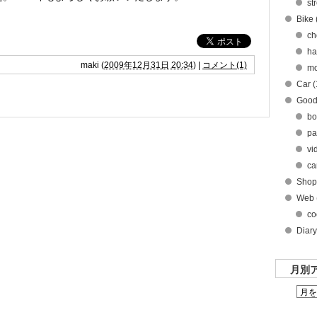
st
Bike 
ch
ha
maki
(
2009年12月31日 20:34
)
|
コメント(1)
mo
Car (
Good
bo
pa
vi
ca
Shop
Web 
co
Diary
月別