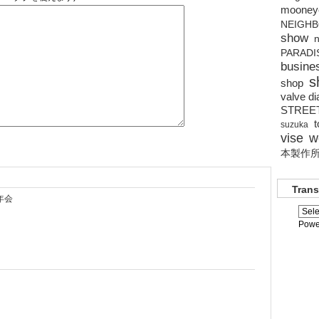
mooney
NEIGH
show
n
PARADI
busine
s
shop
valve di
STREE
suzuka
vise
w
本製作
Trans
忘年会
Powe