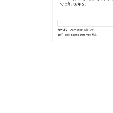
では良いお年を。
カテゴリ
:
Diary
Shop
お知らせ
タグ
:
diary
satans crate
vise
元旦