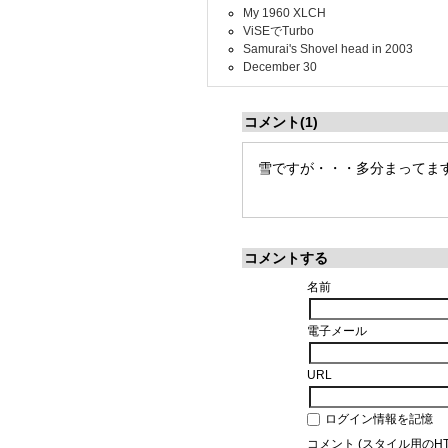
My 1960 XLCH
ViSEでTurbo
Samurai's Shovel head in 2003
December 30
コメント(1)
雪ですが・・・多分まってま
コメントする
名前
電子メール
URL
ログイン情報を記憶
コメント (スタイル用のH