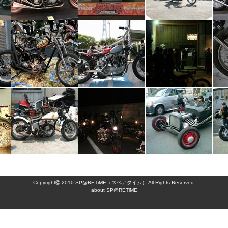
©
Copyright
2010 SP@RETiME（スペアタイム） All Rights Reserved.
about SP@RETiME