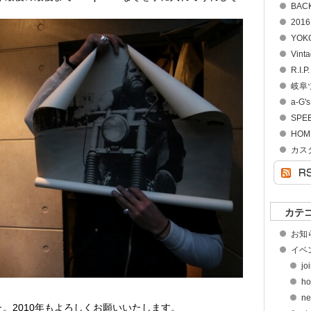
BACK
2016
YOK
Vint
R.I.P
岐阜
a-G's
SPE
HOME
カス
カテ
お知ら
イベン
jo
ho
ne
た。2010年もよろしくお願いいたします。