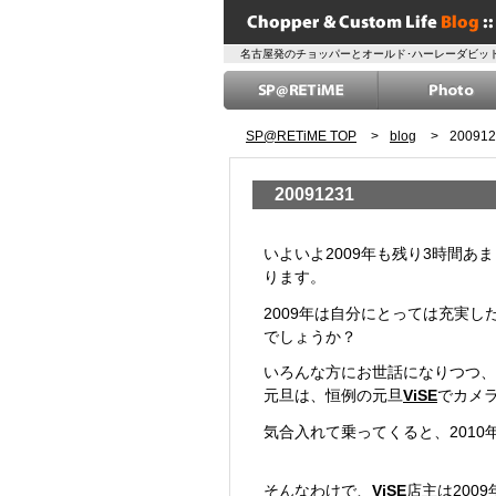
名古屋発のチョッパーとオールド･ハーレーダビッド
SP@RETiME TOP
>
blog
>
200912
20091231
2009/12/31 Thu
いよいよ2009年も残り3時間
ります。
2009年は自分にとっては充実
でしょうか？
いろんな方にお世話になりつつ、
元旦は、恒例の元旦
ViSE
でカメ
気合入れて乗ってくると、2010
そんなわけで、
ViSE
店主は2009