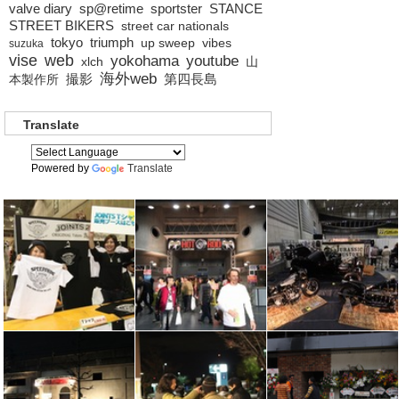
valve diary
sp@retime
sportster
STANCE
STREET BIKERS
street car nationals
tokyo
triumph
up sweep
vibes
suzuka
vise
web
yokohama
youtube
xlch
山
海外web
撮影
第四長島
本製作所
Translate
Powered by
Translate