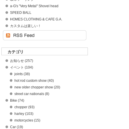
a-G's "Very Metal" Shovel head
SPEED BALL
HOMES CLOTHING & CAFE G.A.
カスタムは楽しい！
カテゴリ
お知らせ (257)
イベント (104)
joints (38)
hot rod custom show (40)
new older chopper show (20)
street car nationals (8)
Bike (74)
chopper (93)
harley (103)
motorcycles (15)
Car (19)