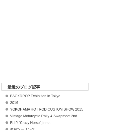
最近のブログ記事
BACKDROP Exhibition in Tokyo
2016
YOKOHAMA HOT ROD CUSTOM SHOW 2015
Vintage Motorcycle Rally & Swapmeet 2nd
R.I.P. "Crazy Horse" jinno.
岐阜ツーリング