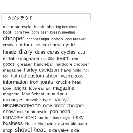
タグクラウド
ace motorcycle
b cab
bbq
big ben diner
book
born free
born loser
breezy meeting
chopper
coboo
chopper night
cool breaker
custom
cycle
custom show
crank
diary
headz
duas caras cycles
dvd
event
el diablo magazine
eos 30d
evo
goods
greaser
handlebar
hardcore chopper
harley davidson
magazine
hawg holic
hot
hot rod custom show
rod
HWZN BROSS
joints
information
iron
knuckle head
magazine
langlitz
love ear art
kobe
mom&pop
magneto
Max Schaaf
nagoya
mooneyes
movable type
new order chopper
NEIGHBOORHOOD
show
pan head
nice! motorcycle
risky
PARADISE ROAD
parts
r-base
rigid
business
scramble bash
Roller Magazine
shovel head
shop
side valve
side