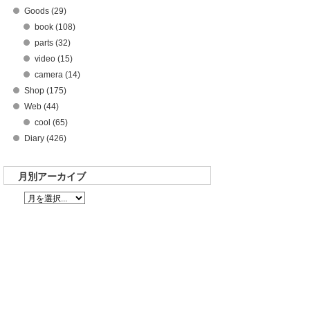
Goods (29)
book (108)
parts (32)
video (15)
camera (14)
Shop (175)
Web (44)
cool (65)
Diary (426)
月別アーカイブ