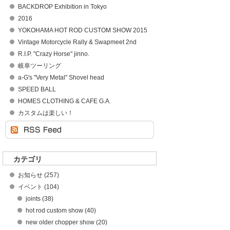
BACKDROP Exhibition in Tokyo
2016
YOKOHAMA HOT ROD CUSTOM SHOW 2015
Vintage Motorcycle Rally & Swapmeet 2nd
R.I.P. "Crazy Horse" jinno.
岐阜ツーリング
a-G's "Very Metal" Shovel head
SPEED BALL
HOMES CLOTHING & CAFE G.A.
カスタムは楽しい！
カテゴリ
お知らせ (257)
イベント (104)
joints (38)
hot rod custom show (40)
new older chopper show (20)