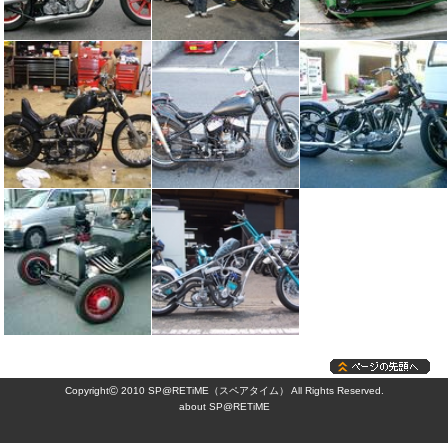
©
Copyright
2010 SP@RETiME（スペアタイム） All Rights Reserved.
about SP@RETiME