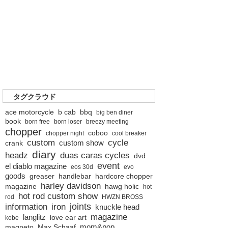
タグクラウド
ace motorcycle
b cab
bbq
big ben diner
book
born free
born loser
breezy meeting
chopper
coboo
chopper night
cool breaker
custom
cycle
custom show
crank
diary
headz
duas caras cycles
dvd
event
el diablo magazine
eos 30d
evo
goods
greaser
handlebar
hardcore chopper
harley davidson
magazine
hawg holic
hot
hot rod custom show
rod
HWZN BROSS
joints
information
iron
knuckle head
magazine
langlitz
love ear art
kobe
mom&pop
magneto
Max Schaaf