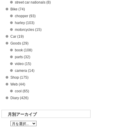
street car nationals (8)
Bike (74)
chopper (93)
harley (103)
motorcycles (15)
Car (19)
Goods (29)
book (108)
parts (32)
video (15)
camera (14)
Shop (175)
Web (44)
cool (65)
Diary (426)
月別アーカイブ