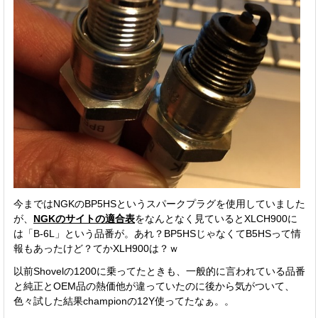
今まではNGKのBP5HSというスパークプラグを使用していました
が、
NGKのサイトの適合表
をなんとなく見ているとXLCH900に
は「B-6L」という品番が。あれ？BP5HSじゃなくてB5HSって情
報もあったけど？てかXLH900は？ｗ
以前Shovelの1200に乗ってたときも、一般的に言われている品番
と純正とOEM品の熱価他が違っていたのに後から気がついて、
色々試した結果championの12Y使ってたなぁ。。